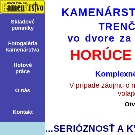
KAMENÁRST
Skladové
TRENČ
pomní­ky
vo dvore za
Fotogaléria
kamenárstva
HORÚCE 
Hotové
práce
Komplexné
V prípade záujmu o 
O nás
volaj
Otv
Kontakt
...SERIÓZNOSŤ A K