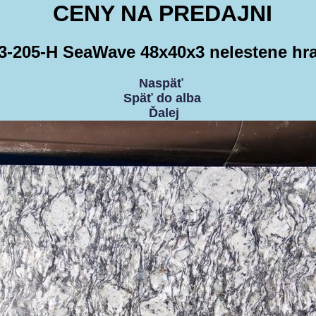
CENY NA PREDAJNI
3-205-H SeaWave 48x40x3 nelestene hr
Naspäť
Späť do alba
Ďalej