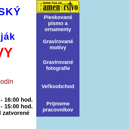
SKÝ
Pieskované
písmo a
ornamenty
ják
Graví­rované
motí­vy
VY
Graví­rované
fotografie
hodín
Veľkoobchod
0 - 16:00 hod.
Prijmeme
 - 15:00 hod.
pracovníkov
ed zatvorené