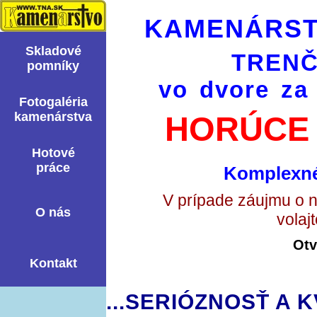
KAMENÁRST
Skladové
TRENČ
pomní­ky
vo dvore za
Fotogaléria
kamenárstva
HORÚCE 
Hotové
práce
Komplexné
V prípade záujmu o 
O nás
volaj
Otv
Kontakt
...SERIÓZNOSŤ A K