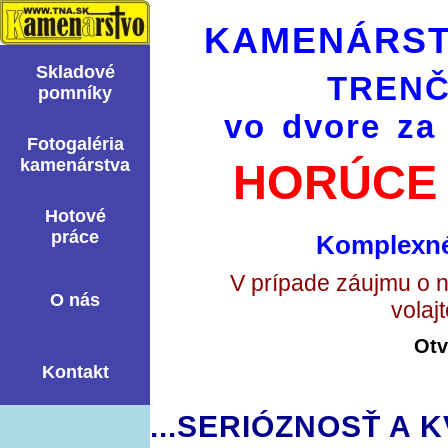
KAMENÁRST
Skladové
TRENČ
pomní­ky
vo dvore za
Fotogaléria
kamenárstva
HORÚCE 
Hotové
práce
Komplexné
V prípade záujmu o 
O nás
volaj
Otv
Kontakt
...SERIÓZNOSŤ A K