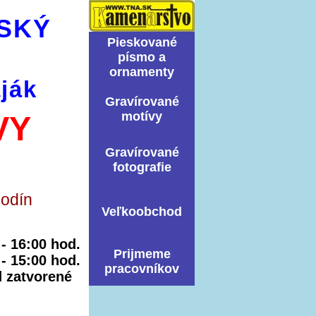
SKÝ
Pieskované
písmo a
ornamenty
ják
Graví­rované
motí­vy
VY
Graví­rované
fotografie
hodín
Veľkoobchod
0 - 16:00 hod.
Prijmeme
 - 15:00 hod.
pracovníkov
ed zatvorené