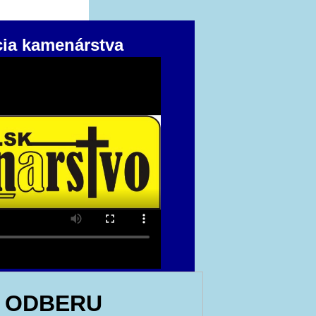
cia kamenárstva
 ODBERU