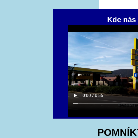
Kde nás 
POMNÍK