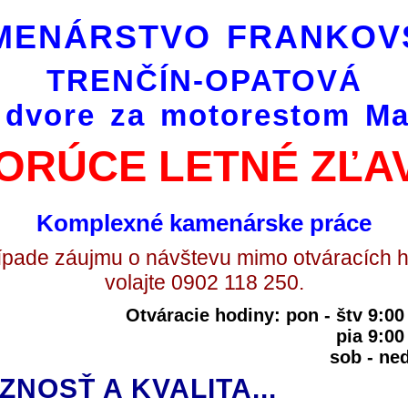
MENÁRSTVO FRANKOV
TRENČÍN-OPATOVÁ
 dvore za motorestom Ma
ORÚCE LETNÉ ZĽA
Komplexné kamenárske práce
ípade záujmu o návštevu mimo otváracích 
volajte 0902 118 250.
Otváracie hodiny: pon - štv 9:0
pia 9:00
sob - n
ÓZNOSŤ A KVALITA...