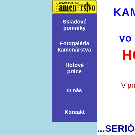
KA
Skladové
pomní­ky
vo
Fotogaléria
kamenárstva
H
Hotové
práce
V pr
O nás
Kontakt
...SERI