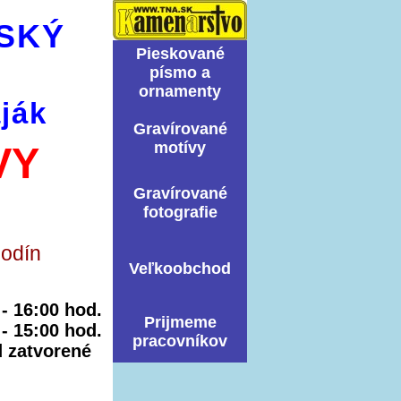
SKÝ
Pieskované
písmo a
ornamenty
ják
Graví­rované
motí­vy
VY
Graví­rované
fotografie
hodín
Veľkoobchod
0 - 16:00 hod.
Prijmeme
 - 15:00 hod.
pracovníkov
ed zatvorené