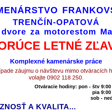
MENÁRSTVO FRANKOV
TRENČÍN-OPATOVÁ
 dvore za motorestom Ma
ORÚCE LETNÉ ZĽA
Komplexné kamenárske práce
ípade záujmu o návštevu mimo otváracích 
volajte 0902 118 250.
Otváracie hodiny: pon - štv 9:0
pia 9:00
sob - n
ÓZNOSŤ A KVALITA...