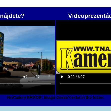
nájdete?
Videoprezentá
HwGallery ERROR: Image doesn't exist in the folder.