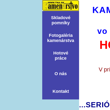
KA
Skladové
pomní­ky
vo
Fotogaléria
kamenárstva
H
Hotové
práce
V pr
O nás
Kontakt
...SERI