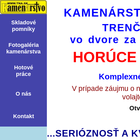
KAMENÁRST
Skladové
TRENČ
pomní­ky
vo dvore za
Fotogaléria
kamenárstva
HORÚCE 
Hotové
práce
Komplexné
V prípade záujmu o 
O nás
volaj
Otv
Kontakt
...SERIÓZNOSŤ A K