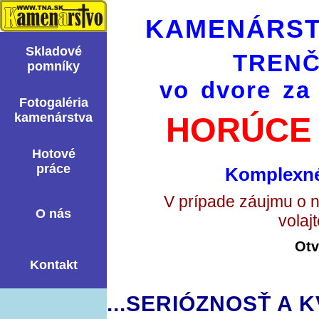
KAMENÁRST
Skladové
TRENČ
pomní­ky
vo dvore za
Fotogaléria
kamenárstva
HORÚCE 
Hotové
práce
Komplexné
V prípade záujmu o 
O nás
volaj
Otv
Kontakt
...SERIÓZNOSŤ A K