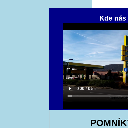
Kde nás 
POMNÍK