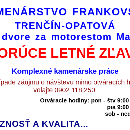
MENÁRSTVO FRANKOV
TRENČÍN-OPATOVÁ
 dvore za motorestom Ma
ORÚCE LETNÉ ZĽA
Komplexné kamenárske práce
ípade záujmu o návštevu mimo otváracích 
volajte 0902 118 250.
Otváracie hodiny: pon - štv 9:0
pia 9:00
sob - n
ÓZNOSŤ A KVALITA...