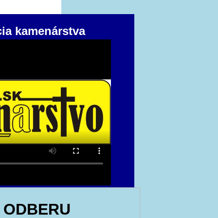
cia kamenárstva
 ODBERU