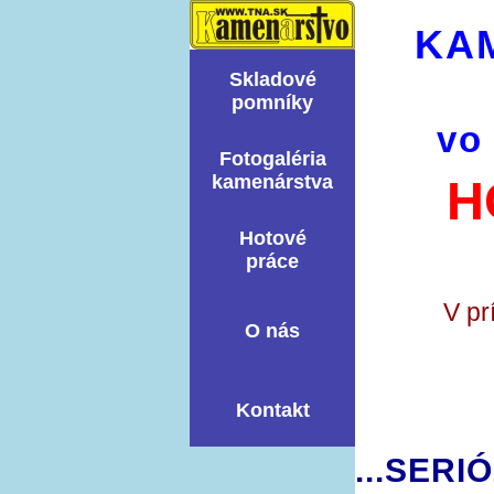
KA
Skladové
pomní­ky
vo
Fotogaléria
kamenárstva
H
Hotové
práce
V pr
O nás
Kontakt
...SERI