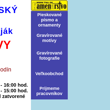
SKÝ
Pieskované
písmo a
ornamenty
ják
Graví­rované
motí­vy
VY
Graví­rované
fotografie
hodín
Veľkoobchod
0 - 16:00 hod.
Prijmeme
 - 15:00 hod.
pracovníkov
ed zatvorené