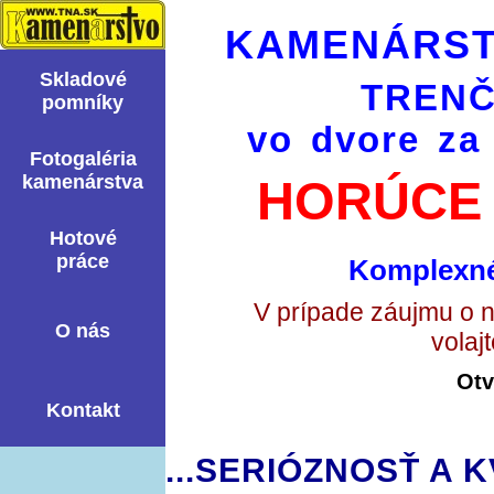
KAMENÁRST
Skladové
TRENČ
pomní­ky
vo dvore za
Fotogaléria
kamenárstva
HORÚCE 
Hotové
práce
Komplexné
V prípade záujmu o 
O nás
volaj
Otv
Kontakt
...SERIÓZNOSŤ A K