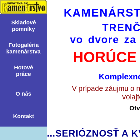
KAMENÁRST
Skladové
TRENČ
pomní­ky
vo dvore za
Fotogaléria
kamenárstva
HORÚCE 
Hotové
práce
Komplexné
V prípade záujmu o 
O nás
volaj
Otv
Kontakt
...SERIÓZNOSŤ A K