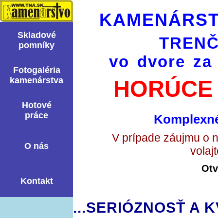
KAMENÁRST
Skladové
TRENČ
pomní­ky
vo dvore za
Fotogaléria
kamenárstva
HORÚCE 
Hotové
práce
Komplexné
V prípade záujmu o 
O nás
volaj
Otv
Kontakt
...SERIÓZNOSŤ A K