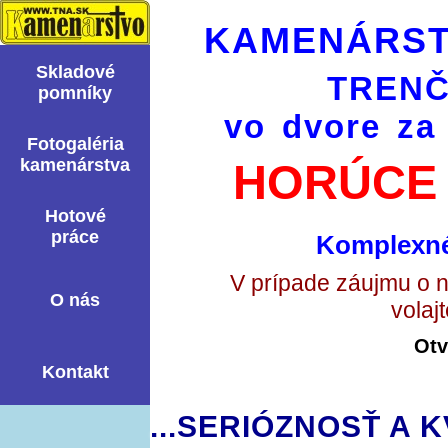
KAMENÁRST
Skladové
TRENČ
pomní­ky
vo dvore za
Fotogaléria
kamenárstva
HORÚCE 
Hotové
práce
Komplexné
V prípade záujmu o 
O nás
volaj
Otv
Kontakt
...SERIÓZNOSŤ A K