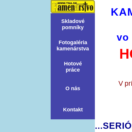
KA
Skladové
pomní­ky
vo
Fotogaléria
kamenárstva
H
Hotové
práce
V pr
O nás
Kontakt
...SERI