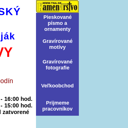
SKÝ
Pieskované
písmo a
ornamenty
ják
Graví­rované
motí­vy
VY
Graví­rované
fotografie
hodín
Veľkoobchod
0 - 16:00 hod.
Prijmeme
 - 15:00 hod.
pracovníkov
ed zatvorené