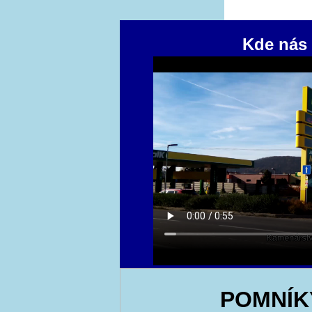
Kde nás 
POMNÍK