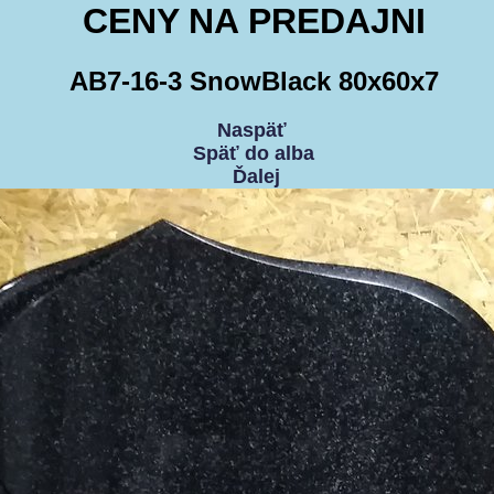
CENY NA PREDAJNI
AB7-16-3 SnowBlack 80x60x7
Naspäť
Späť do alba
Ďalej