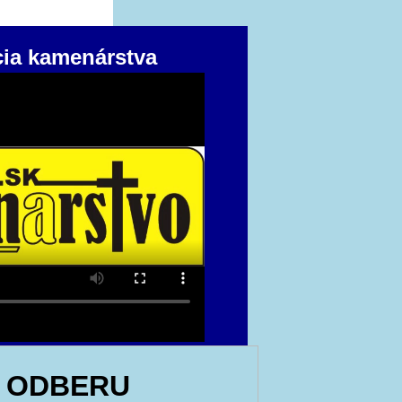
cia kamenárstva
 ODBERU