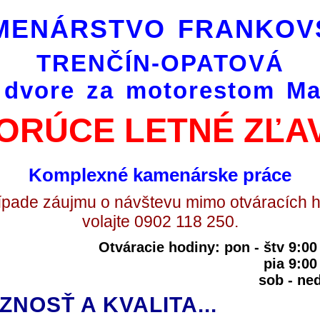
MENÁRSTVO FRANKOV
TRENČÍN-OPATOVÁ
 dvore za motorestom Ma
ORÚCE LETNÉ ZĽA
Komplexné kamenárske práce
ípade záujmu o návštevu mimo otváracích 
volajte 0902 118 250.
Otváracie hodiny: pon - štv 9:0
pia 9:00
sob - n
ÓZNOSŤ A KVALITA...