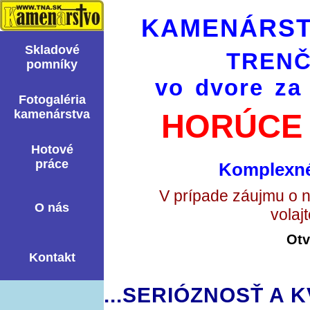
KAMENÁRST
Skladové
TRENČ
pomní­ky
vo dvore za
Fotogaléria
kamenárstva
HORÚCE 
Hotové
práce
Komplexné
V prípade záujmu o 
O nás
volaj
Otv
Kontakt
...SERIÓZNOSŤ A K