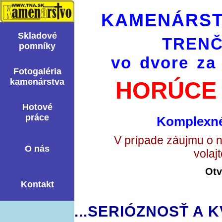
KAMENÁRST
Skladové
TRENČ
pomní­ky
vo dvore za
Fotogaléria
kamenárstva
HORÚCE 
Hotové
práce
Komplexné
V prípade záujmu o 
O nás
volaj
Otv
Kontakt
...SERIÓZNOSŤ A K