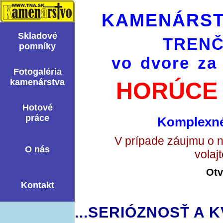
KAMENÁRST
Skladové
TRENČ
pomní­ky
vo dvore za
Fotogaléria
kamenárstva
HORÚCE 
Hotové
práce
Komplexné
V prípade záujmu o 
O nás
volaj
Otv
Kontakt
...SERIÓZNOSŤ A K