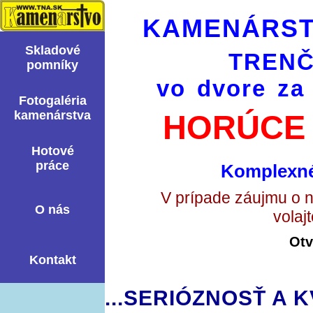
KAMENÁRST
Skladové
TRENČ
pomní­ky
vo dvore za
Fotogaléria
kamenárstva
HORÚCE 
Hotové
práce
Komplexné
V prípade záujmu o 
O nás
volaj
Otv
Kontakt
...SERIÓZNOSŤ A K