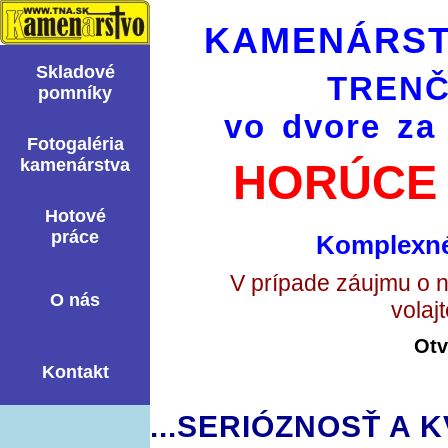
KAMENÁRST
Skladové
TRENČ
pomní­ky
vo dvore za
Fotogaléria
kamenárstva
HORÚCE 
Hotové
práce
Komplexné
V prípade záujmu o 
O nás
volaj
Otv
Kontakt
...SERIÓZNOSŤ A K