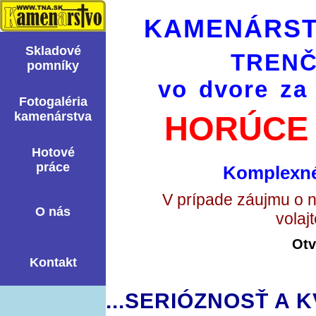
KAMENÁRST
Skladové
TRENČ
pomní­ky
vo dvore za
Fotogaléria
kamenárstva
HORÚCE 
Hotové
práce
Komplexné
V prípade záujmu o 
O nás
volaj
Otv
Kontakt
...SERIÓZNOSŤ A K