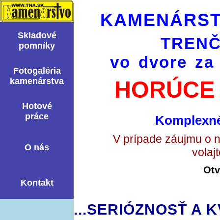
KAMENÁRST
Skladové
TRENČ
pomní­ky
vo dvore za
Fotogaléria
kamenárstva
HORÚCE 
Hotové
práce
Komplexné
V prípade záujmu o 
O nás
volaj
Otv
Kontakt
...SERIÓZNOSŤ A K