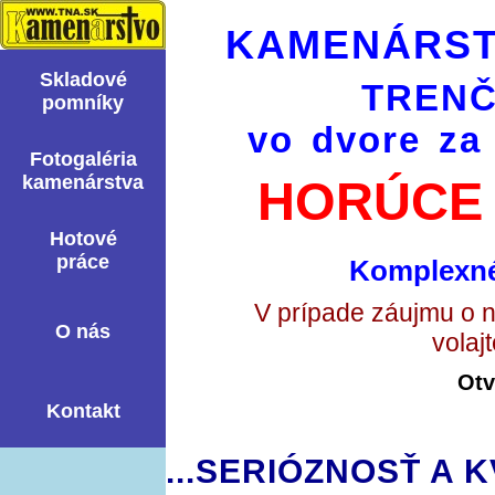
KAMENÁRST
Skladové
TRENČ
pomní­ky
vo dvore za
Fotogaléria
kamenárstva
HORÚCE 
Hotové
práce
Komplexné
V prípade záujmu o 
O nás
volaj
Otv
Kontakt
...SERIÓZNOSŤ A K