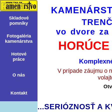
KAMENÁRST
Skladové
TRENČ
pomní­ky
vo dvore za
Fotogaléria
kamenárstva
HORÚCE 
Hotové
práce
Komplexné
V prípade záujmu o 
O nás
volaj
Otv
Kontakt
...SERIÓZNOSŤ A K